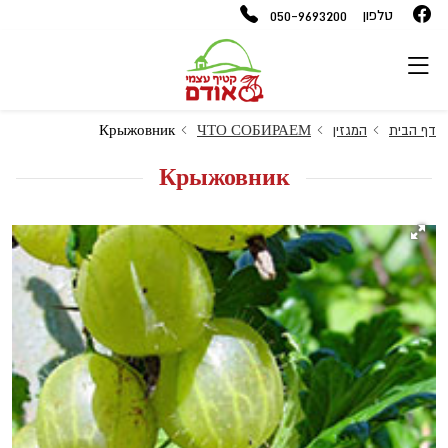
050-9693200
טלפון
דף הבית
המגזין
ЧТО СОБИРАЕМ
Крыжовник
Крыжовник