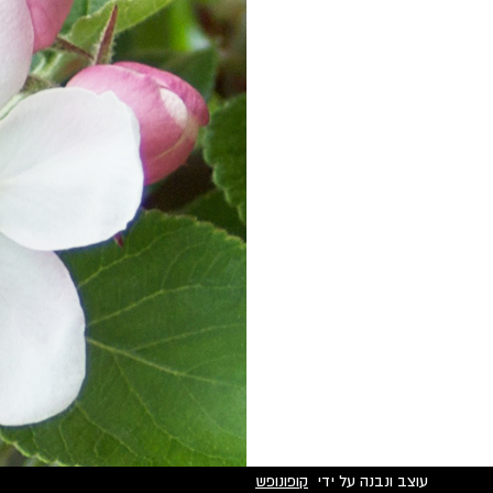
עוצב ונבנה על ידי
קופונופש